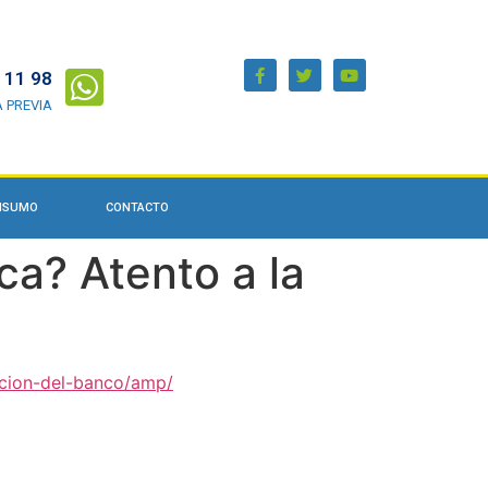
 11 98
A PREVIA
ONSUMO
CONTACTO
ca? Atento a la
acion-del-banco/amp/