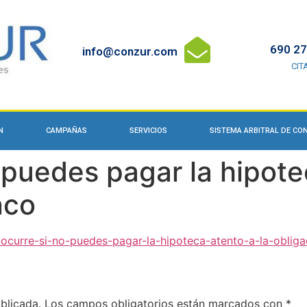
690 27
info@conzur.com
CIT
N
CAMPAÑAS
SERVICIOS
SISTEMA ARBITRAL DE C
 puedes pagar la hipote
nco
ocurre-si-no-puedes-pagar-la-hipoteca-atento-a-la-oblig
blicada.
Los campos obligatorios están marcados con
*