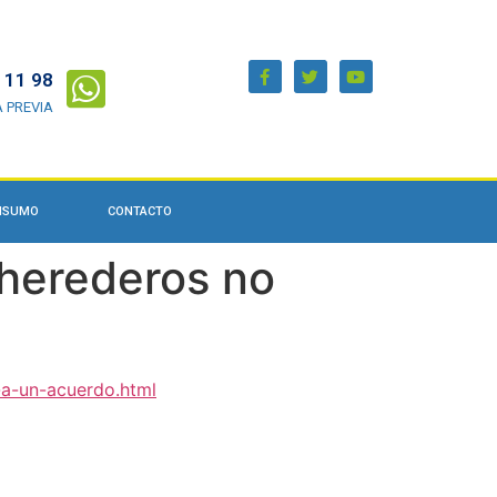
 11 98
A PREVIA
ONSUMO
CONTACTO
 herederos no
-a-un-acuerdo.html