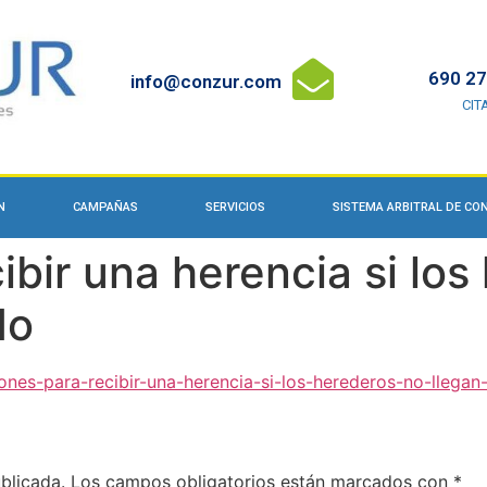
690 27
info@conzur.com
CIT
N
CAMPAÑAS
SERVICIOS
SISTEMA ARBITRAL DE C
ibir una herencia si los
do
ones-para-recibir-una-herencia-si-los-herederos-no-llegan
blicada.
Los campos obligatorios están marcados con
*