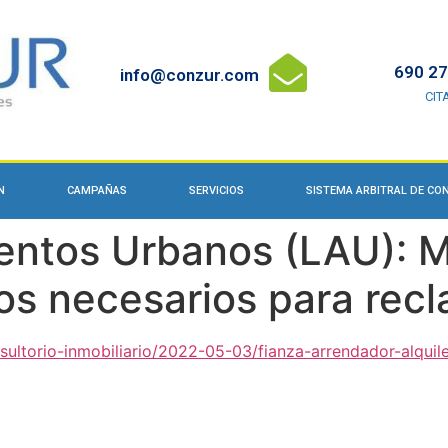
690 27
info@conzur.com
CIT
N
CAMPAÑAS
SERVICIOS
SISTEMA ARBITRAL DE C
entos Urbanos (LAU): M
tos necesarios para recl
nsultorio-inmobiliario/2022-05-03/fianza-arrendador-alquil