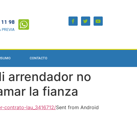
 11 98
A PREVIA
ONSUMO
CONTACTO
i arrendador no
amar la fianza
er-contrato-lau_3416712/
Sent from Android