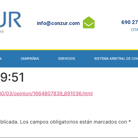
690 27
info@conzur.com
CIT
N
CAMPAÑAS
SERVICIOS
SISTEMA ARBITRAL DE C
9:51
2/10/03/opinion/1664807839_891036.html
blicada.
Los campos obligatorios están marcados con
*